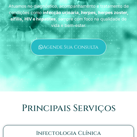
Atuamos no diagnóstico, acompanhamento e tratamento de
condições como
infecção urinária, herpes, herpes zoster,
sífilis, HIV e hepatites
, sempre com foco na qualidade de
vida e bem-estar.
Agende Sua Consulta
Principais Serviços
Infectologia Clínica