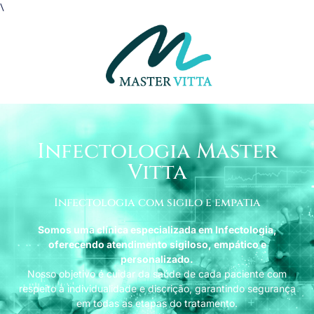
\
Infectologia Master
Vitta
Infectologia com sigilo e empatia
Somos uma clínica especializada em Infectologia,
oferecendo atendimento sigiloso, empático e
personalizado.
Nosso objetivo é cuidar da saúde de cada paciente com
respeito à individualidade e discrição, garantindo segurança
em todas as etapas do tratamento.