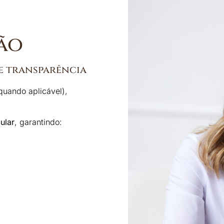
ão
e transparência
quando aplicável),
cular
, garantindo: