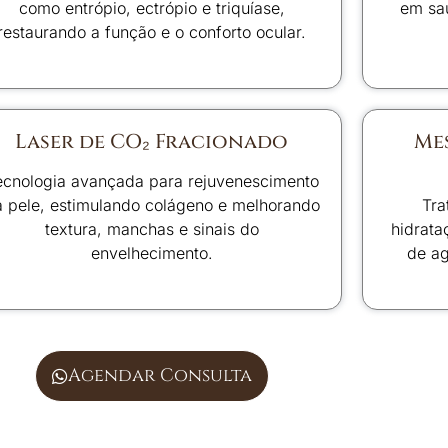
como entrópio, ectrópio e triquíase,
em saú
restaurando a função e o conforto ocular.
Laser de CO₂ Fracionado
Me
ecnologia avançada para rejuvenescimento
 pele, estimulando colágeno e melhorando
Tr
textura, manchas e sinais do
hidrata
envelhecimento.
de ag
Agendar Consulta