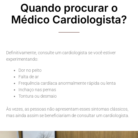
Quando procurar o
Médico Cardiologista?
Definitivamente, consulte um cardiologista se você estiver
experimentando:
Dor no peito
Falta de ar
Frequência cardíaca anormalmente rápida ou lenta
Inchaço nas pernas
Tontura ou desmaio
Às vezes, as pessoas não apresentam esses sintomas clássicos,
mas ainda assim se beneficiariam de consultar um cardiologista.