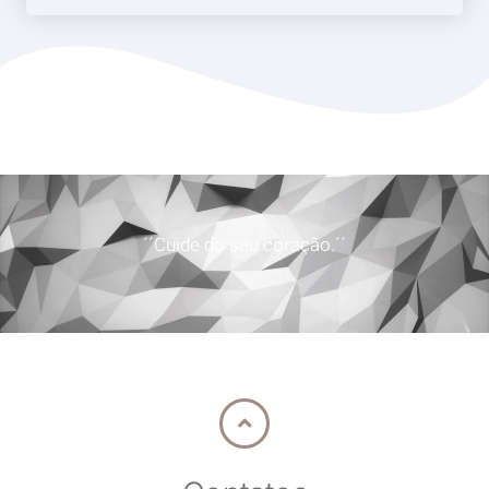
´´Cuide do seu coração.´´