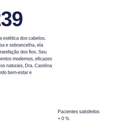
39
a estética dos cabelos.
rba e sobrancelha, ela
rarefação dos fios. Seu
mentos modernos, eficazes
s naturais, Dra. Carolina
ndo bem-estar e
Pacientes satisfeitos
+
0
%