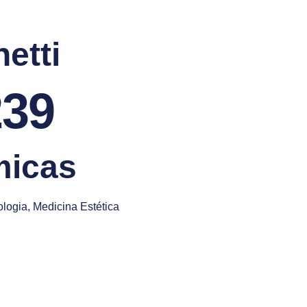
etti
39
micas
ogia, Medicina Estética