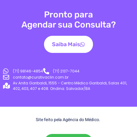
Pronto para
Agendar sua Consulta?
Saiba Mais
(71) 98146-4854
(71) 2137-7044
contato@curativaclin.com.br
Av Anita Garibaldi, 1555 - Centro Médico Garibaldi, Salas 401,
402, 403, 407 e 408. Ondina. Salvador/BA
Site feito pela
Agência do Médico.