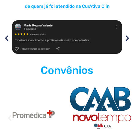
de quem já foi atendido na CurAtiva Clin
Convênios